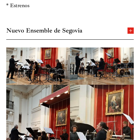
* Estrenos
Nuevo Ensemble de Segovia
El Nuevo Ensemble de Segovia, neSg, dedica su
actividad a la difusión del repertorio de música
contemporánea y es la versión actual del conjunto
formado por Flores Chaviano, su director, en 1992. En
2022 el neSg cumple treinta años de existencia.
Ha participado en numerosos festivales de música
contemporánea tanto a nivel nacional como
internacional pudiendo destacar el Festival de
Primavera de Salamanca, el Festival de Música
Española de León, el COMA (Festival Internacional de
Música Contemporánea de Madrid), el Ciclo de
Conciertos de la Universidad Autónoma de Madrid, las
Jornadas de Música Contemporánea de Segovia (de las