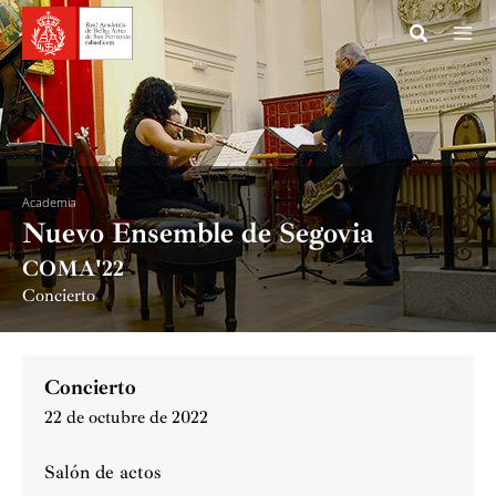
Ir
al
contenido
Academia
Nuevo Ensemble de Segovia
COMA'22
Concierto
Concierto
22 de octubre de 2022
Salón de actos