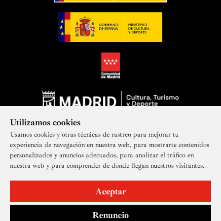
Utilizamos cookies
Usamos cookies y otras técnicas de rastreo para mejorar tu
experiencia de navegación en nuestra web, para mostrarte contenidos
personalizados y anuncios adecuados, para analizar el tráfico en
nuestra web y para comprender de donde llegan nuestros visitantes.
Suscríbete a nuestra newsletter
Aceptar
Renuncio
Aviso legal
Accesibilidad
Derechos de imagen
Mapa del sitio