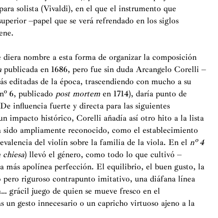
para solista (Vivaldi), en el que el instrumento que
uperior –papel que se verá refrendado en los siglos
ene.
e diera nombre a esta forma de organizar la composición
a
publicada en 1686, pero fue sin duda Arcangelo Corelli –
ás editadas de la época, trascendiendo con mucho a su
 nº 6, publicado
post mortem
en 1714), daría punto de
 De influencia fuerte y directa para las siguientes
n impacto histórico, Corelli añadía así otro hito a la lista
ha sido ampliamente reconocido, como el establecimiento
evalencia del violín sobre la familia de la viola. En el
nº 4
 chiesa
) llevó el género, como todo lo que cultivó –
a la más apolínea perfección. El equilibrio, el buen gusto, la
 pero riguroso contrapunto imitativo, una diáfana línea
a… grácil juego de quien se mueve fresco en el
 un gesto innecesario o un capricho virtuoso ajeno a la