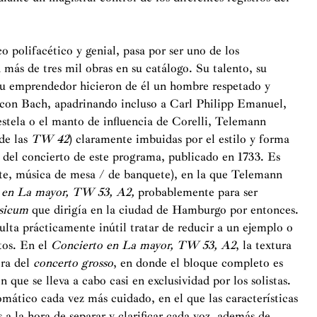
polifacético y genial, pasa por ser uno de los
n más de tres mil obras en su catálogo. Su talento, su
itu emprendedor hicieron de él un hombre respetado y
on Bach, apadrinando incluso a Carl Philipp Emanuel,
 estela o el manto de influencia de Corelli, Telemann
 de las
TW 42
) claramente imbuidas por el estilo y forma
s del concierto de este programa, publicado en 1733. Es
nte, música de mesa / de banquete), en la que Telemann
llo en La mayor, TW 53, A2,
probablemente para ser
usicum
que dirigía en la ciudad de Hamburgo por entonces.
ulta prácticamente inútil tratar de reducir a un ejemplo o
tos. En el
Concierto en La mayor, TW 53, A2
, la textura
era del
concerto grosso
, en donde el bloque completo es
n que se lleva a cabo casi en exclusividad por los solistas.
mático cada vez más cuidado, en el que las características
a la hora de separar y clarificar cada voz, además de