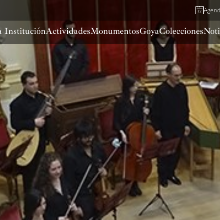
Agen
 Institución
Actividades
Monumentos
Goya
Colecciones
Noti