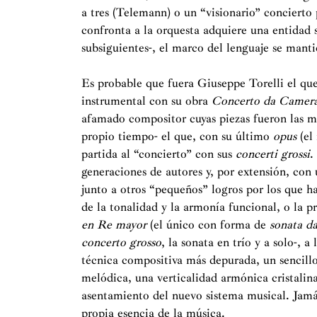
a tres (Telemann) o un “visionario” concierto 
confronta a la orquesta adquiere una entidad s
subsiguientes-, el marco del lenguaje se manti
Es probable que fuera Giuseppe Torelli el qu
instrumental con su obra
Concerto da Camer
afamado compositor cuyas piezas fueron las m
propio tiempo- el que, con su último
opus
(el
partida al “concierto” con sus
concerti grossi
.
generaciones de autores y, por extensión, con u
junto a otros “pequeños” logros por los que 
de la tonalidad y la armonía funcional, o la pr
en Re mayor
(el único con forma de
sonata da
concerto grosso
, la sonata en trío y a solo-, 
técnica compositiva más depurada, un sencillo
melódica, una verticalidad armónica cristalin
asentamiento del nuevo sistema musical. Jamás
propia esencia de la música.