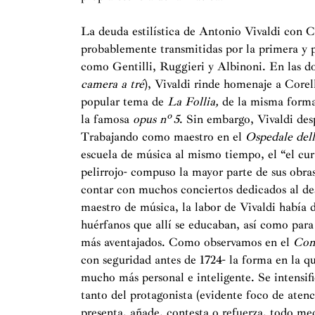
La deuda estilística de Antonio Vivaldi con Co
probablemente transmitidas por la primera y 
como Gentilli, Ruggieri y Albinoni. En las do
camera a tré
), Vivaldi rinde homenaje a Corel
popular tema de
La Follia,
de la misma forma
la famosa
opus nº 5
. Sin embargo, Vivaldi des
Trabajando como maestro en el
Ospedale del
escuela de música al mismo tiempo, el “el cur
pelirrojo- compuso la mayor parte de sus obra
contar con muchos conciertos dedicados al de
maestro de música, la labor de Vivaldi había 
huérfanos que allí se educaban, así como para
más aventajados. Como observamos en el
Con
con seguridad antes de 1724- la forma en la qu
mucho más personal e inteligente. Se intensifi
tanto del protagonista (evidente foco de aten
presenta, añade, contesta o refuerza, todo med