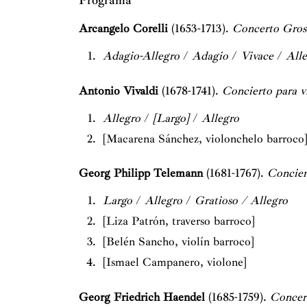
Programa
Arcangelo Corelli
(1653-1713).
Concerto Gross
Adagio-Allegro
/
Adagio
/
Vivace
/
All
Antonio Vivaldi
(1678-1741).
Concierto para v
Allegro
/
[Largo]
/
Allegro
[Macarena Sánchez, violonchelo barroco
Georg Philipp Telemann
(1681-1767).
Concier
Largo
/
Allegro
/
Gratioso / Allegro
[Liza Patrón, traverso barroco]
[Belén Sancho, violín barroco]
[Ismael Campanero, violone]
Georg Friedrich Haendel
(1685-1759).
Concer