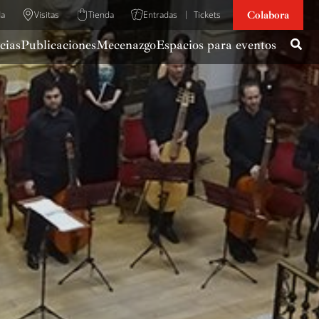
Colabora
da
Visitas
Tienda
Entradas
Tickets
cias
Publicaciones
Mecenazgo
Espacios para eventos