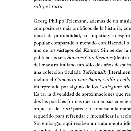
soli
y el
tutti
.
Georg Philipp Telemann, además de un músico 
compositores más prolíficos de la historia, co
inusitada profundidad, su simpatía y su espír
popular comparado a menudo con Haendel o c
uno de los vástagos del
Kantor
. Sin perder la
publica sus seis
Sonatas Corellisantes
(dentro
del maestro italiano tan sólo dos años despué
una colección titulada
Tafelmusik
(literalme
incluía el
Concierto para flauta, violín y ce
interpretado por alguno de los
Collegium M
Es tal la diversidad de aproximaciones que res
dos las posibles formas que toman sus concier
orquestal del
tutti
parece fusionarse a la man
requerido para refrendar e intensificar la acció
Sin embargo, aquí reciben un tratamiento idio
y timbres del instrumento se ven aprovechadas 