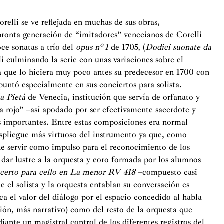
relli se ve reflejada en muchas de sus obras,
pronta generación de “imitadores” venecianos de Corelli
ce sonatas a trío del
opus nº 1
de 1705, (
Dodici suonate da
li culminando la serie con unas variaciones sobre el
 que lo hiciera muy poco antes su predecesor en 1700 con
puntó especialmente en sus conciertos para solista.
la Pietà
de Venecia, institución que servía de orfanato y
a rojo” –así apodado por ser efectivamente sacerdote y
s importantes. Entre estas composiciones era normal
spliegue más virtuoso del instrumento ya que, como
de servir como impulso para el reconocimiento de los
 dar lustre a la orquesta y coro formada por los alumnos
certo para cello en La menor RV 418
–compuesto casi
e el solista y la orquesta entablan su conversación es
ca el valor del diálogo por el espacio concedido al habla
ción, más narrativo) como del resto de la orquesta que
iante un magistral control de los diferentes registros del