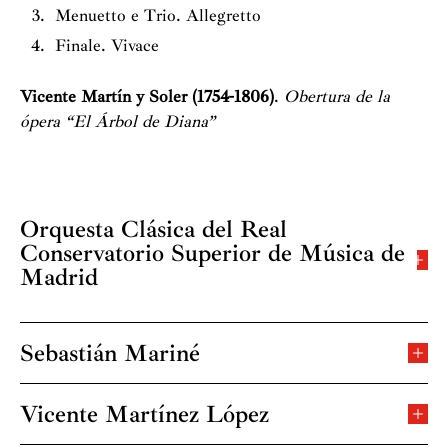
Menuetto e Trio. Allegretto
Finale. Vivace
Vicente Martín y Soler (1754-1806)
.
Obertura de la
ópera “El Árbol de Diana”
Orquesta Clásica del Real
Conservatorio Superior de Música de
Madrid
Directores
Sebastián Mariné
Sebastián Mariné, Vicente Martínez
Estudió Piano con R. Solís, Composición con Román
Alís y Antón García Abril y Dirección de Orquesta con
Violines 1º
Vicente Martínez López
Isidoro García Polo y Enrique García Asensio en el
Comenzó sus estudios musicales en el Real
Sara Muñoz Ramírez, Abdiel Valiente