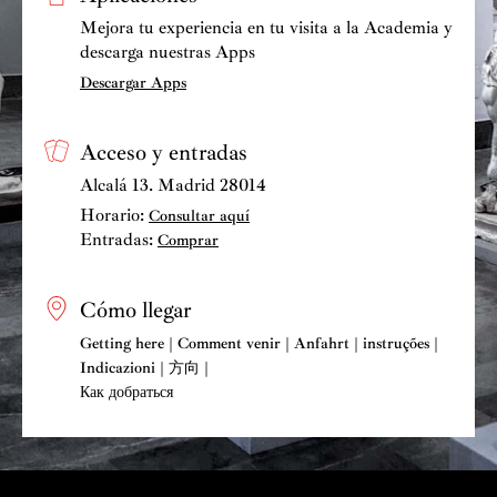
Mejora tu experiencia en tu visita a la Academia y
descarga nuestras Apps
Descargar Apps
Acceso y entradas
Alcalá 13. Madrid 28014
Horario:
Consultar aquí
Entradas:
Comprar
Cómo llegar
Getting here | Comment venir | Anfahrt | instruções |
Indicazioni | 方向 |
Как добраться