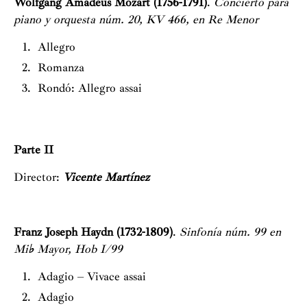
Wolfgang Amadeus Mozart (1756-1791)
.
Concierto para
piano y orquesta núm. 20, KV 466, en Re Menor
Allegro
Romanza
Rondó: Allegro assai
Parte II
Director:
Vicente Martínez
Franz Joseph Haydn (1732-1809)
.
Sinfonía núm. 99 en
Mi
♭
Mayor, Hob I/99
Adagio – Vivace assai
Adagio