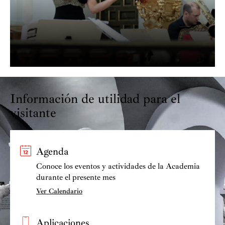
Conservatorio Superior de Música de Madrid.
Adán Díaz Pérez, Alejandro Rodríguez
Asimismo, es el director titular de la Orquesta de
Olalla
Cámara "Amadeo Vives". Dirige con asiduidad la Joven
Orquesta “Juan Crisóstomo Arriaga”.
Percusión
Fernando Calonge Muñoz, Francisco
Rodríguez Márquez
Información de utilidad para el
visitante
Agenda
Conoce los eventos y actividades de la Academia
durante el presente mes
Ver Calendario
Aplicaciones