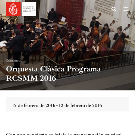
Ir
al
contenido
Concierto
Orquesta Clásica Programa
RCSMM 2016
12 de febrero de 2016 - 12 de febrero de 2016
Con este concierto se inicia la programación musical