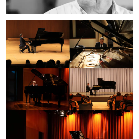
diversos cursos de piano. Tras ser seleccionado en 2003
Panyella. Con esta formación, que dirige hasta 1986,
por Juventudes Musicales de Andalucía, inicia una serie
compagina el estreno de numerosas obras propias y de
de conciertos internacionales que le llevarán a Suiza,
compositores españoles y extranjeros con el repertorio
Italia, Alemania, Francia, Portugal, Polonia y Noruega.
tradicional del siglo XX de Stravinski, Schönberg y
Posteriormente se traslada a París para trabajar en el
Webern, entre otros.
atelier musical
de la pianista Marie-Françoise Bucquet,
A partir de 1986, Joan Guinjoan se dedicó
especializándose en música para piano del siglo XX. Ha
exclusivamente a la composición. Su
catálogo
consta de
sido galardonado con el Premio de Interpretación
más de cien partituras, con obras para solista, cámara,
Musical de la Asociación de Amigos del Colegio de
orquesta sinfónica, conciertos para solista y orquesta,
España de París, tras el que graba su primer disco en
vocal, etc., que han sido interpretadas en los cinco
2008. En 2010 conoce al compositor Joan Guinjoan con
continentes. Guinjoan recibió varios premios de
quien trabaja su obra para piano, grabando su integral
composición, entre ellos el Reina Sofía en su primera
para IBS Clasical.
edición, Premio Nacional de Música, Ciutat de
Barcelona, finalista del Premio Mundial del Disco,
Premio Koussevtzky del IRCA de Nueva York, premio
Daniel Montorio por su ópera
Gaudí
, así como el
Tomás Luis de Victoria, considerado como el premio