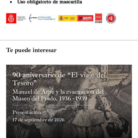
Uso obligatorio de mascarilla
Te puede interesar
90 aniversario de “El viaje del
Academia
Tesoro”
Manuel de Arpe y la evacuación del
Museo del Prado, 1936 - 1939
Presentación
17 de septiembre de 2026