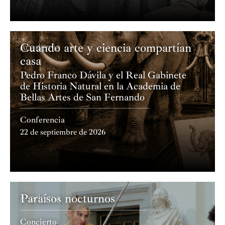
Cuando arte y ciencia compartían
Academia
casa
Pedro Franco Dávila y el Real Gabinete
de Historia Natural en la Academia de
Bellas Artes de San Fernando
Conferencia
22 de septiembre de 2026
Paraísos nocturnos
Academia
Concierto