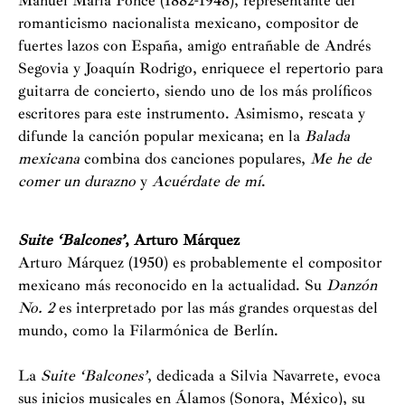
Manuel María Ponce (1882-1948), representante del
romanticismo nacionalista mexicano, compositor de
fuertes lazos con España, amigo entrañable de Andrés
Segovia y Joaquín Rodrigo, enriquece el repertorio para
guitarra de concierto, siendo uno de los más prolíficos
escritores para este instrumento. Asimismo, rescata y
difunde la canción popular mexicana; en la
Balada
mexicana
combina dos canciones populares,
Me he de
comer un durazno
y
Acuérdate de mí
.
Suite ‘Balcones’
, Arturo Márquez
Arturo Márquez (1950) es probablemente el compositor
mexicano más reconocido en la actualidad. Su
Danzón
No. 2
es interpretado por las más grandes orquestas del
mundo, como la Filarmónica de Berlín.
La
Suite ‘Balcones’
, dedicada a Silvia Navarrete, evoca
sus inicios musicales en Álamos (Sonora, México), su