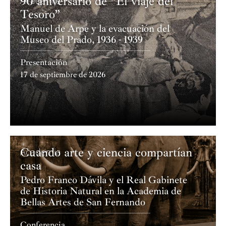
90 aniversario de “El viaje del
Academia
concierto.
Tesoro”
Manuel de Arpe y la evacuación del
Museo del Prado, 1936 - 1939
Presentación
17 de septiembre de 2026
Cuando arte y ciencia compartían
Academia
casa
Pedro Franco Dávila y el Real Gabinete
de Historia Natural en la Academia de
Bellas Artes de San Fernando
Conferencia