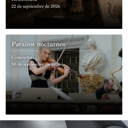
22 de septiembre de 2026
Paraísos nocturnos
Academia
Concierto
30 de septiembre de 2026