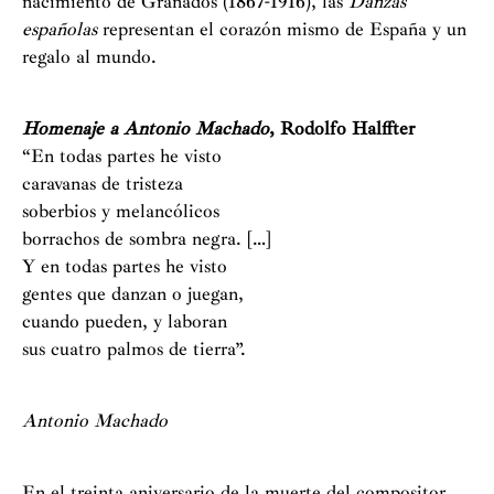
nacimiento de Granados (1867-1916), las
Danzas
españolas
representan el corazón mismo de España y un
regalo al mundo.
Homenaje a Antonio Machado
, Rodolfo Halffter
“En todas partes he visto
caravanas de tristeza
soberbios y melancólicos
borrachos de sombra negra. […]
Y en todas partes he visto
gentes que danzan o juegan,
cuando pueden, y laboran
sus cuatro palmos de tierra”.
Antonio Machado
En el treinta aniversario de la muerte del compositor