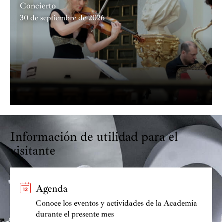
Concierto
instrumentos que han participado se resisten a
30 de septiembre de 2026
desaparecer, hasta que poco a poco hacen mutis.
Nuevamente mis personajes juegan conmigo entran y
salen sin pedirme permiso…, de hecho, son ellos los que
escriben mis partituras”.
Información de utilidad para el
visitante
Agenda
Conoce los eventos y actividades de la Academia
durante el presente mes