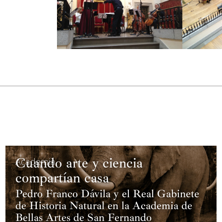
compases, da paso al tema
A1
de 12 compases,
prestigiosas orquestas y agrupaciones. Su ca
Lorenzo del Escorial, el Festival COMA de Ma
puente de 4 compases, en 4/4 y movimiento le
compuesto la banda sonora de las últimas pel
Contemporánea de Tres Cantos (Madrid). Ejem
el contrabajo, nos conduce al tema
B
. Este 
publicado para el sello Verso un CD monográ
han tocado sus obras son la arpista María Ro
pone punto final a la exposición.
Arnaltes, Daniel del Pino, Mario Prisuelos y e
Desde 1979 es profesor en el Real Conservato
directores Flores Chaviano, Sebastián Mari
El desarrollo, trabajado con diseños melódico
1991, profesor de Armonía Aplicada en la Es
de Mascalucia (en Sicilia, concierto de Año N
sustentado por los ritmos de 6/8, 7/4 y 6/8. L
Donizetti).
simultáneamente, el tema
A
, en 3/4 y el tem
4/4 y 3/4, pone punto final a la
Obertura Son
Cuando arte y ciencia
Academia
compartían casa
Pedro Franco Dávila y el Real Gabinete
de Historia Natural en la Academia de
Bellas Artes de San Fernando