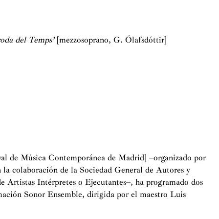
ará nuevos estrenos y reestrenos de obras especialmente
roda del Temps’
[mezzosoprano,
G. Ólafsdóttir]
E, Radio Nacional de Islandia, Poskie Radio y sello
 una importante actividad pedagógica con la Consejería de
d ofreciendo anualmente una larga serie de conciertos
munidad. Invitado también por el Ministerio de Cultura de
nciertos y actividades educativas en los actos
n lugar hace unos años en Buenos Aires.
val de Música Contemporánea de Madrid] –organizado por
 la colaboración de la Sociedad General de Autores y
 Artistas Intérpretes o Ejecutantes–, ha programado dos
mación Sonor Ensemble, dirigida por el maestro Luis