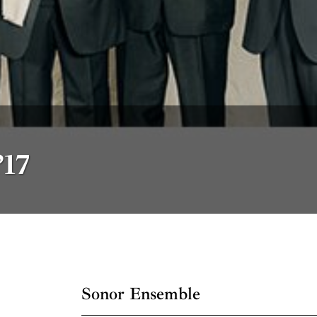
’17
Sonor Ensemble
Fundado en 2004 por Luis Aguirre y José Mar