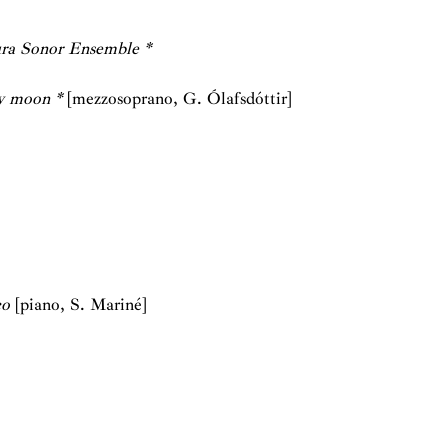
 español y su actividad continúa estable e ininterrumpida
ra Sonor Ensemble *
on actuaciones en importantes festivales en España, donde
my moon *
[mezzosoprano,
G. Ólafsdóttir]
 como Bulgaria, Finlandia, Suecia, Suiza, China, Corea del
ia, Polonia y Portugal, país este último en el que mantiene
s en el Festival de Lisboa-Estoril.
loriarse de haber sido los destinatarios de tantas obras
unto. Entre los compositores que han escrito para el
 Cruz, Ángel Oliver, Manuel Angulo, Claudio Prieto,
d, Gustavo Gini, Oliver Rappoport, Gloria Isabel Ramos,
co
[piano,
S. Mariné]
 Turina, Pablo Miyar, Daniel Bjardason, Sebastián Mariné,
elo Díez, Eduardo Morales-Caso, Francisco Javier
ncrementa sin interrupción año tras año.
un numeroso grupo de seguidores del conjunto de cámara,
 contribuye con sus cuotas a esa política de encargos que