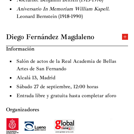
Aniversario In Memoriam William Kapell
.
Leonard Bernstein (1918-1990)
Diego Fernández Magdaleno
Nació en Medina de Rioseco (Valladolid). Ha sido
Información
director del Congreso sobre Creación Musical
Contemporánea de Valladolid y Presidente en España
Salón de actos de la Real Academia de Bellas
de la Asociación Europea de Profesores de Piano.
Artes de San Fernando
Actualmente es profesor del Conservatorio de Música
Alcalá 13, Madrid
de Valladolid, del que fue director durante cuatro años,
Sábado 27 de septiembre, 12:00 horas
y miembro de número de la Real Academia de Bellas
Entrada libre y gratuita hasta completar aforo
Artes de la Purísima Concepción, en la que ingresó con
un discurso centrado en la música española actual.
Organizadores
Varias son las vertientes que se desarrollan en la
trayectoria musical del pianista Diego Fernández
Magdaleno, pero todas confluyen en su permanente