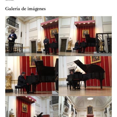
dedicación a la música española contemporánea, siendo
Galería de imágenes
en la actualidad una indudable referencia interpretativa
y un estímulo constante para la composición de nuevas
obras que aumentan el patrimonio musical de nuestro
país. Un repertorio con el que está identificado de tal
modo que Pedro Aizpurua escribió uno de los mayores
elogios que un autor puede hacer a un intérprete: “Ha
penetrado en mis obras de manera muy sutil; tanto que,
incluso, me ha hecho conocer matices que yo no
hubiera advertido por mí mismo”.
Fernández Magdaleno ha protagonizado más de
doscientos cincuenta estrenos absolutos de música
española para piano de más de setenta compositores.
Además, ha rescatado numerosas partituras de autores
españoles olvidados injustamente, presentando
integrales de músicos como Félix-Antonio, Enrique