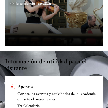
música de Aizpurua, García Álvarez, Grèbol y Soler.
30 de septiembre de 2026
Ha sido galardonado en numerosas ocasiones, entre las
que cabe citar el Premio de Música de la Fundación
Serrada (2009), Miembro de Honor de EPTA-España
(2009), Premio “Un diez para diez” (2011), Premio
Servir de Rotary (2012), Hijo Predilecto de Medina de
Rioseco (2013). En noviembre de 2010 le fue concedido
el Premio Nacional de Música.
Información de utilidad para el
visitante
Agenda
Conoce los eventos y actividades de la Academia
durante el presente mes
Ver Calendario