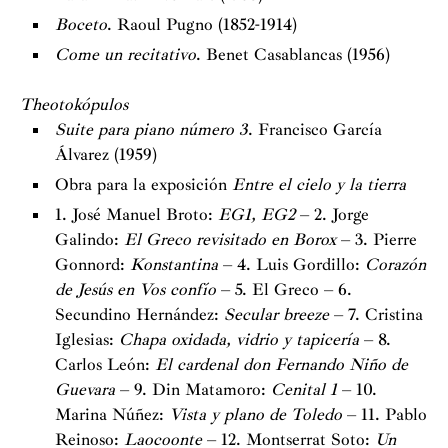
Boceto
. Raoul Pugno (1852-1914)
Come un recitativo
. Benet Casablancas (1956)
Theotokópulos
Suite para piano número 3
. Francisco García
Álvarez (1959)
Obra para la exposición
Entre el cielo y la tierra
1. José Manuel Broto:
EG1, EG2
– 2. Jorge
Galindo:
El Greco revisitado en Borox
– 3. Pierre
Gonnord:
Konstantina
– 4. Luis Gordillo:
Corazón
de Jesús en Vos confío
– 5. El Greco – 6.
Secundino Hernández:
Secular breeze
– 7. Cristina
Iglesias:
Chapa oxidada, vidrio y tapicería
– 8.
Carlos León:
El cardenal don Fernando Niño de
Guevara
– 9. Din Matamoro:
Cenital 1
– 10.
Marina Núñez:
Vista y plano de Toledo
– 11. Pablo
Reinoso:
Laocoonte
– 12. Montserrat Soto:
Un