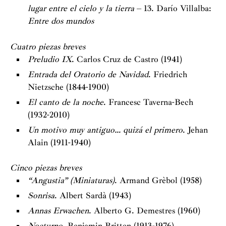
lugar entre el cielo y la tierra
– 13. Darío Villalba:
Entre dos mundos
Cuatro piezas breves
Preludio IX
. Carlos Cruz de Castro (1941)
Entrada del Oratorio de Navidad
. Friedrich
Nietzsche (1844-1900)
El canto de la noche
. Francesc Taverna-Bech
(1932-2010)
Un motivo muy antiguo… quizá el primero
. Jehan
Alain (1911-1940)
Cinco piezas breves
“Angustia” (Miniaturas)
. Armand Grèbol (1958)
Sonrisa
. Albert Sardà (1943)
Annas Erwachen
. Alberto G. Demestres (1960)
Nocturno
. Benjamin Britten (1913-1976)