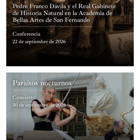
Pedro Franco Dávila y el Real Gabinete
de Historia Natural en la Academia de
Bellas Artes de San Fernando
Conferencia
22 de septiembre de 2026
Paraísos nocturnos
Academia
Concierto
30 de septiembre de 2026