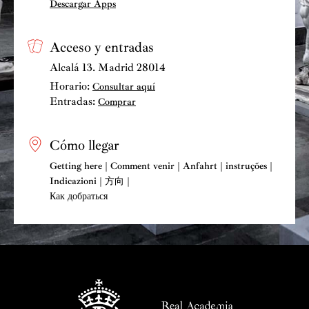
Descargar Apps
Acceso y entradas
Alcalá 13. Madrid 28014
Horario:
Consultar aquí
Entradas:
Comprar
Cómo llegar
Getting here | Comment venir | Anfahrt | instruções |
Indicazioni | 方向 |
Как добраться