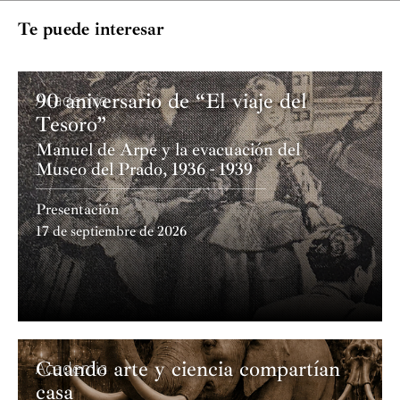
Tiorba
Señora de Monserrat y en la Real Academia de Bellas
Te puede interesar
Artes de San Fernando.
Alberto Martín Martín
Archilaúd
90 aniversario de “El viaje del
Academia
Tesoro”
Carmen Suárez Gonzalo
Manuel de Arpe y la evacuación del
Museo del Prado, 1936 - 1939
Guitarras barrocas
Presentación
Marta Villar Lucas y Jorge Sáez del Moral
17 de septiembre de 2026
Percusión
Salvador Hernández Díaz
Cuando arte y ciencia compartían
Academia
casa