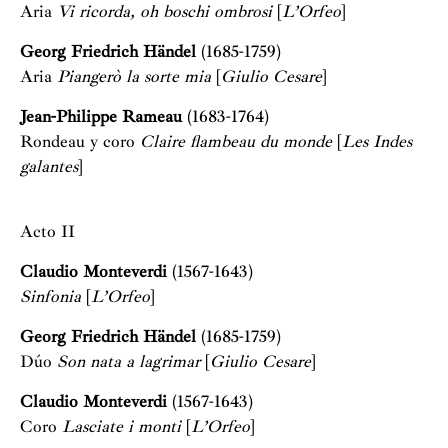
Aria
Vi ricorda, oh boschi ombrosi
[
L’Orfeo
]
Georg Friedrich Händel
(1685-1759)
Aria
Piangerò la sorte mia
[
Giulio Cesare
]
Jean-Philippe Rameau
(1683-1764)
Rondeau y coro
Claire flambeau du monde
[
Les Indes
galantes
]
Acto II
Claudio Monteverdi
(1567-1643)
Sinfonia
[
L’Orfeo
]
Georg Friedrich Händel
(1685-1759)
Dúo
Son nata a lagrimar
[
Giulio Cesare
]
Claudio Monteverdi
(1567-1643)
Coro
Lasciate i monti
[
L’Orfeo
]