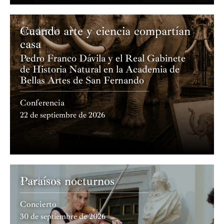
Cuando arte y ciencia compartían
Academia
casa
Pedro Franco Dávila y el Real Gabinete
de Historia Natural en la Academia de
Bellas Artes de San Fernando
Conferencia
22 de septiembre de 2026
Paraísos nocturnos
Academia
Concierto
30 de septiembre de 2026