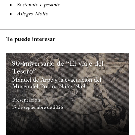
Sostenuto e pesante
Allegro Molto
Te puede interesar
90 aniversario de “El viaje del
Academia
Tesoro”
Manuel de Arpe y la evacuación del
Museo del Prado, 1936 - 1939
Presentación
17 de septiembre de 2026