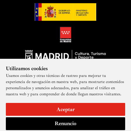
Utilizamos cookies
Usamos cookies y otras técnicas de rastreo para mejorar tu
experiencia de navegación en nuestra web, para mostrarte contenidos
personalizados y anuncios adecuados, para analizar el tráfico en
nuestra web y para comprender de donde llegan nuestros visitantes.
Suscríbete a nuestra newsletter
Aceptar
Renuncio
Aviso legal
Accesibilidad
Derechos de imagen
Mapa del sitio