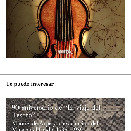
Te puede interesar
90 aniversario de “El viaje del
Academia
Tesoro”
Manuel de Arpe y la evacuación del
Museo del Prado, 1936 - 1939