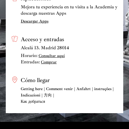
Mejora tu experiencia en tu visita a la Academia y
descarga nuestras Apps
Descargar Apps
Acceso y entradas
Alcalá 13. Madrid 28014
Horario:
Consultar aquí
Entradas:
Comprar
Cómo llegar
Getting here | Comment venir | Anfahrt | instruções |
Indicazioni | 方向 |
Как добраться