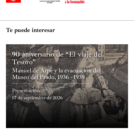
Te puede interesar
90 aniversario de “El viaje del
Academia
Tesoro”
Manuel de Arpe y la evacuación del
Museo del Prado, 1936 - 1939
Presentación
17 de septiembre de 2026