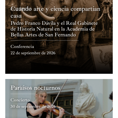
Cuando arte y ciencia compartían
Academia
casa
Pedro Franco Dávila y el Real Gabinete
de Historia Natural en la Academia de
Bellas Artes de San Fernando
Conferencia
22 de septiembre de 2026
Paraísos nocturnos
Academia
Concierto
30 de septiembre de 2026