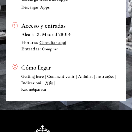
Descargar Apps
Acceso y entradas
Alcalá 13. Madrid 28014
Horario:
Consultar aquí
Entradas:
Comprar
Cómo llegar
Getting here | Comment venir | Anfahrt | instruções |
Indicazioni | 方向 |
Как добраться