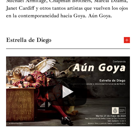
Michael Armitage, Chapman Brothers, Marcal Dzama,
Janet Cardiff y otros tantos artistas que vuelven los ojos
en la contemporaneidad hacia Goya. Aún Goya.
Estrella de Diego
Ensayista, es catedrática de Historia del Arte en la
Universidad Complutense de Madrid y académica de
número en la Academia de Bellas Artes de San
Fernando de Madrid. Ha ocupado la Cátedra de
Tu configuración de cookies no permite la
Spanish Civilization en el KJCC de la Universidad de
visualización de este contenido
Nueva York y la XIII Cátedra Internacional de Arte
Configurar cookies
Luis Ángel Arango del Banco de la República de
Bogotá. Ha sido Ford Foundation investigadora-
profesora residente en la Universidad de Illinois en
Urbana-Champaign e Ida Cordelia Beam Distinguished
Professor en la Universidad de Iowa. Ha sido becaria
Fulbright en la Universidad de Nueva York y miembro