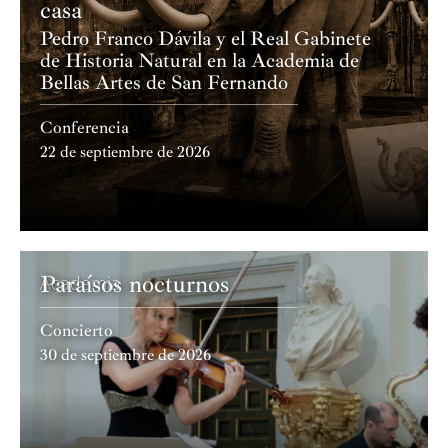
casa
Fundación Sánchez Ruiperez y ha recibido la Medalla
de Oro al Mérito en las Bellas Artes (2011), por su labor
Pedro Franco Dávila y el Real Gabinete
de Historia Natural en la Academia de
como escritora e investigadora. Es colaboradora
Bellas Artes de San Fernando
habitual del diario
El País
y entre sus últimos libros
destacan
El Prado inadvertido
(Anagrama, 2022) o
El
Conferencia
proyecto Picasso
(Cátedra, 2023.)
22 de septiembre de 2026
Paraísos nocturnos
Academia
Concierto
30 de septiembre de 2026