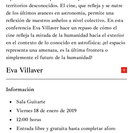
territorios desconocidos. El cine, que refleja y se nutre
de los últimos avances en astronomía, permite una
reflexión de nuestros anhelos a nivel colectivo. En esta
conferencia Eva Villaver hace un repaso de cómo el
cine refleja la mirada de la humanidad hacía el exterior
en el contexto de lo conocido en astrofísica: ¿el espacio
representa una amenaza, es la última frontera o
simplemente el futuro de la humanidad?
Eva Villaver
Eva Villaver, doctora en astrofísica, estudia cómo se
apagan lentamente las estrellas más comunes y cómo su
Información
muerte afecta a los sistemas planetarios. Comenzó su
carrera científica en el Instituto de Astrofísica de
Sala Guitarte
Canarias donde realizó su tesis doctoral. En el año 2001
Viernes 18 de enero de 2019
se incorporó como
postdoc
de la NASA al Instituto
12:00 horas
científico del Telescopio Espacial Hubble para trabajar
Entrada libre y gratuita hasta completar aforo
en las estrellas más calientes que existen en las Nubes