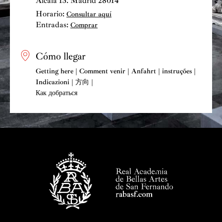
Alcalá 13. Madrid 28014
Horario:
Consultar aquí
Entradas:
Comprar
Cómo llegar
Getting here | Comment venir | Anfahrt | instruções |
Indicazioni | 方向 |
Как добраться