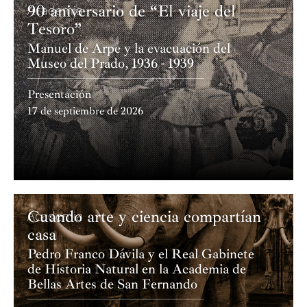
90 aniversario de “El viaje del
Academia
Tesoro”
Manuel de Arpe y la evacuación del
Museo del Prado, 1936 - 1939
Presentación
17 de septiembre de 2026
Cuando arte y ciencia compartían
Academia
casa
Pedro Franco Dávila y el Real Gabinete
de Historia Natural en la Academia de
Bellas Artes de San Fernando