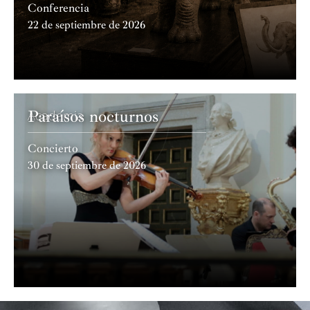
Conferencia
22 de septiembre de 2026
Paraísos nocturnos
Academia
Concierto
30 de septiembre de 2026