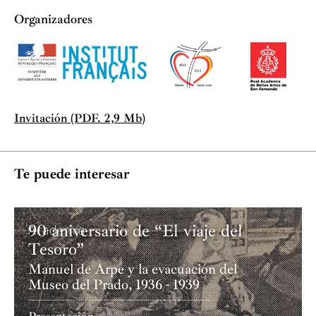
Organizadores
Invitación (PDF. 2,9 Mb)
Te puede interesar
90 aniversario de “El viaje del
Academia
Tesoro”
Manuel de Arpe y la evacuación del
Museo del Prado, 1936 - 1939