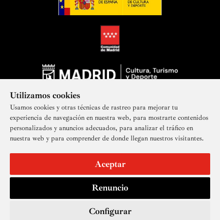
Utilizamos cookies
Usamos cookies y otras técnicas de rastreo para mejorar tu
experiencia de navegación en nuestra web, para mostrarte contenidos
personalizados y anuncios adecuados, para analizar el tráfico en
nuestra web y para comprender de donde llegan nuestros visitantes.
Suscríbete a nuestra newsletter
Aceptar
Renuncio
Aviso legal
Accesibilidad
Derechos de imagen
Mapa del sitio
Política de privacidad
Contacto
Cookies
Configurar