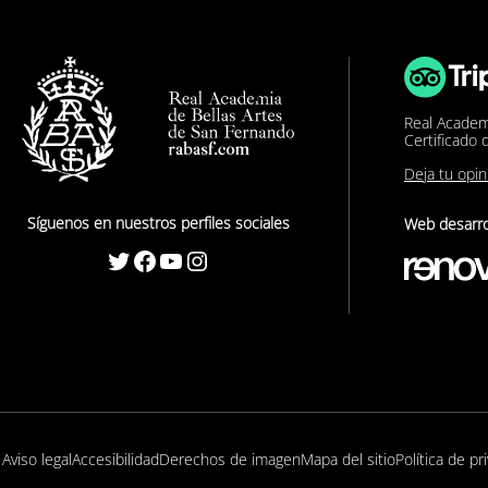
Real Academ
Certificado 
Deja tu opi
Síguenos en nuestros perfiles sociales
Web desarro
Twitter
Facebook
YouTube
Instagram
Aviso legal
Accesibilidad
Derechos de imagen
Mapa del sitio
Política de pr