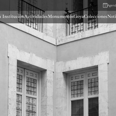
Agen
 Institución
Actividades
Monumentos
Goya
Colecciones
Noti