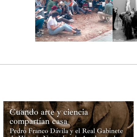
Cuando arte y ciencia
Academia
compartían casa
Pedro Franco Dávila y el Real Gabinete