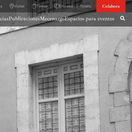
Colabora
da
Visitas
Tienda
Entradas
Tickets
cias
Publicaciones
Mecenazgo
Espacios para eventos