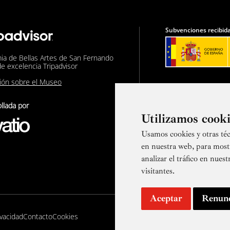
Subvenciones recibida
ia de Bellas Artes de San Fernando
de excelencia Tripadvisor
nión sobre el Museo
llada por
Utilizamos cook
Usamos cookies y otras téc
Suscríbete a
en nuestra web, para most
analizar el tráfico en nue
visitantes.
Aceptar
Renun
ivacidad
Contacto
Cookies