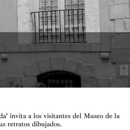
a’ invita a los visitantes del Museo de la
s retratos dibujados.