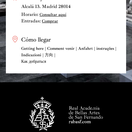
Alcalá 13. Madrid 28014
Horario:
Consultar aquí
Entradas:
Comprar
Cómo llegar
Getting here | Comment venir | Anfahrt | instruções |
Indicazioni | 方向 |
Как добраться