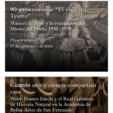
90 aniversario de “El viaje del
Academia
Tesoro”
Manuel de Arpe y la evacuación del
Museo del Prado, 1936 - 1939
Presentación
17 de septiembre de 2026
Cuando arte y ciencia compartían
Academia
casa
Pedro Franco Dávila y el Real Gabinete
de Historia Natural en la Academia de
Bellas Artes de San Fernando