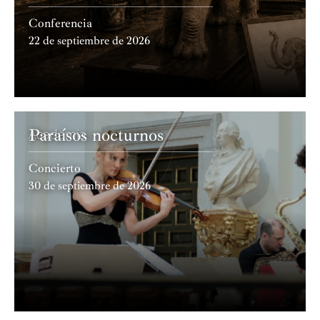
Conferencia
22 de septiembre de 2026
Paraísos nocturnos
Academia
Concierto
30 de septiembre de 2026