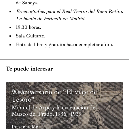
de Saboya.
Escenografías para el Real Teatro del Buen Retiro.
La huella de Farinelli en Madrid.
19:30 horas.
Sala Guitarte.
Entrada libre y gratuita hasta completar aforo.
Te puede interesar
90 aniversario de “El viaje del
Academia
Tesoro”
Manuel de Arpe y la evacuación del
Museo del Prado, 1936 - 1939
Presentación