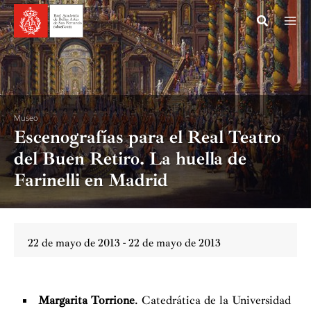
Ir
al
contenido
Museo
Escenografías para el Real Teatro
del Buen Retiro. La huella de
Farinelli en Madrid
22 de mayo de 2013 - 22 de mayo de 2013
Margarita Torrione
. Catedrática de la Universidad