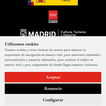
Utilizamos cookies
Usamos cookies y otras técnicas de rastreo para mejorar tu
experiencia de navegación en nuestra web, para mostrarte contenidos
personalizados y anuncios adecuados, para analizar el tráfico en
nuestra web y para comprender de donde llegan nuestros visitantes.
Suscríbete a nuestra newsletter
Aceptar
Renuncio
Aviso legal
Accesibilidad
Derechos de imagen
Mapa del sitio
Política de privacidad
Contacto
Cookies
Configurar
© Real Academia de Bellas Artes de San Fernando