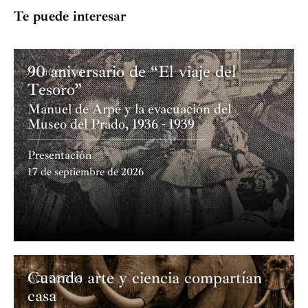
Te puede interesar
90 aniversario de “El viaje del
Academia
Tesoro”
Manuel de Arpe y la evacuación del
Museo del Prado, 1936 - 1939
Presentación
17 de septiembre de 2026
Cuando arte y ciencia compartían
Academia
casa