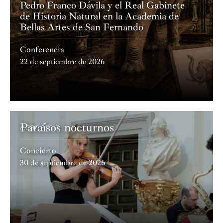
Pedro Franco Dávila y el Real Gabinete
de Historia Natural en la Academia de
Bellas Artes de San Fernando
Conferencia
22 de septiembre de 2026
Paraísos nocturnos
Academia
Concierto
30 de septiembre de 2026