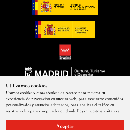
de Heitor Villa-Lobos y de Joaquín Turina, parte de la
obra de Graciano Tarragó y un gran aparte de su propia
obra. Recientemente ha grabado la colección completa
de las
Canciones populares catalanas
de Miquel Llobet
(13) y de las de Narcís Bonet (12) para el sello Boileau-
music.
En noviembre del 2020 fue nombrado Académico de la
Real Academia Catalana de Bellas Artes de Sant Jordi.
Utilizamos cookies
Usamos cookies y otras técnicas de rastreo para mejorar tu
experiencia de navegación en nuestra web, para mostrarte contenidos
personalizados y anuncios adecuados, para analizar el tráfico en
nuestra web y para comprender de donde llegan nuestros visitantes.
Suscríbete a nuestra newsletter
Aceptar