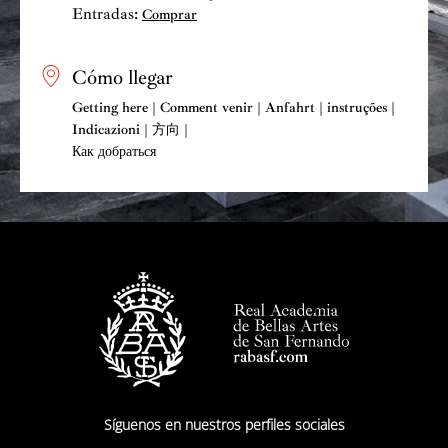
París, de Cámara de Israel, Sinfónica de la RAI,
Entradas:
Comprar
Dresdner Philharmonie, Filarmónica Nacional de
Ucrania, de la R.T.V. Española, Bilkent Symphony, de
Cómo llegar
la Radio Búlgara, de la R.T.V. de Luxemburgo,
American Wind Symphony, Symphony of Bursa,
Getting here | Comment venir | Anfahrt | instruções |
Westcoast Shymphony, Sinfónica de Valencia, etc.-
Indicazioni | 方向 |
habiendo sido dirigido por directores de la talla de R.
Как добраться
Frühbeck de Burgos, Ph. Entremont, E. García
Asensio, C. Mansur, H. Pensis, R. Austin Boudreau, M.
Natchev, D. Tosi, M. Galduf, I. Palkin, G. Aykal, D.
Tosi y E. van Tiel entre otros. El 2004 fue galardonado
con el Premio Golden Fortune de Ucrania en
reconocimiento a la calidad y popularidad de su
trayectoria (este premio fue concedido años antes al
director de la Orquesta del Teatro Marinsky de San
Petersburgo, Valery Gergiev).
En marzo del 2012 actuó como solista de 4 de sus
Síguenos en nuestros perfiles sociales
conciertos para guitarra y orquesta en el marco del