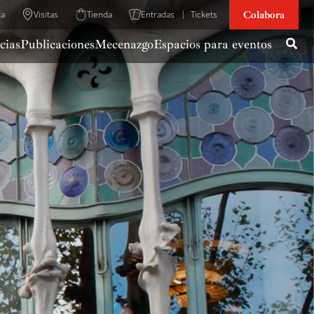
Colabora
da
Visitas
Tienda
Entradas
Tickets
cias
Publicaciones
Mecenazgo
Espacios para eventos