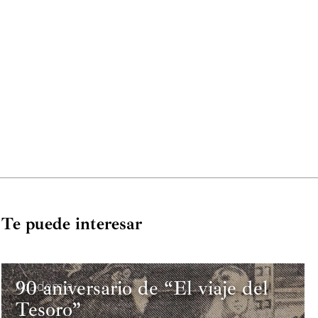
Te puede interesar
90 aniversario de “El viaje del
Academia
Tesoro”