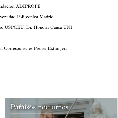
 Fundación ADIPROPE
iversidad Politécnica Madrid
ico USPCEU. Dr. Honoris Causa UNI
ión Corresponsales Prensa Extranjera
Paraísos nocturnos
Academia