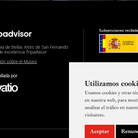
Subvenciones recibida
ia de Bellas Artes de San Fernando
de excelencia Tripadvisor
nión sobre el Museo
llada por
Utilizamos cook
Usamos cookies y otras téc
Suscríbete a
en nuestra web, para most
analizar el tráfico en nue
visitantes.
Aceptar
Renun