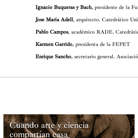
Ignacio Buqueras y Bach
,
presidente de la
Jose María Adell
, arquitecto. Catedrático Un
Pablo Campos
, académico RADE. Catedrát
Karmen Garrido
, presidenta de la FEPET
Enrique Sancho
, secretario general. Asociac
Cuando arte y ciencia
Academia
compartían casa