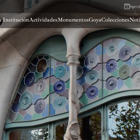
Agen
 Institución
Actividades
Monumentos
Goya
Colecciones
Noti