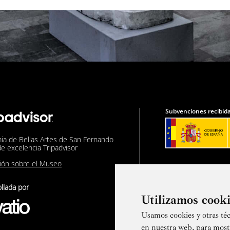
Subvenciones recibida
ia de Bellas Artes de San Fernando
de excelencia Tripadvisor
nión sobre el Museo
llada por
Utilizamos cook
Usamos cookies y otras téc
Suscríbete a
en nuestra web, para most