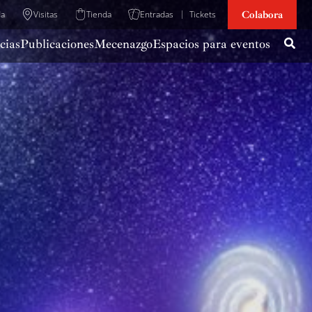
Colabora
da
Visitas
Tienda
Entradas
Tickets
cias
Publicaciones
Mecenazgo
Espacios para eventos