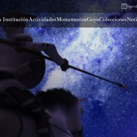
Agen
 Institución
Actividades
Monumentos
Goya
Colecciones
Noti