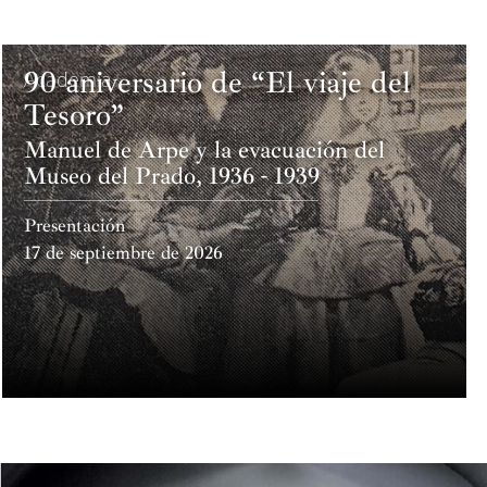
90 aniversario de “El viaje del
Academia
Tesoro”
Manuel de Arpe y la evacuación del
Museo del Prado, 1936 - 1939
Presentación
17 de septiembre de 2026