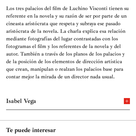
Los tres palacios del film de Luchino Visconti tienen su
referente en la novela y su razón de ser por parte de un
cineasta aristócrata que respeta y subraya ese pasado
aristócrata de la novela. La charla explica esa relación
mediante fotografías del lugar contrastadas con los
fotogramas el film y los referentes de la novela y del
autor. También a través de los planos de los palacios y
de la posición de los elementos de dirección artística
que crean, manipulan o realzan los palacios base para
contar mejor la mirada de un director nada usual.
Isabel Vega
Arquitecta por la ETSAV 1996 (Escuela Técnica
Superior de Arquitectura del Vallés),
Inicia su actividad profesional el año 1997. El estudio se
Te puede interesar
ha especializado preferentemente en proyectos de