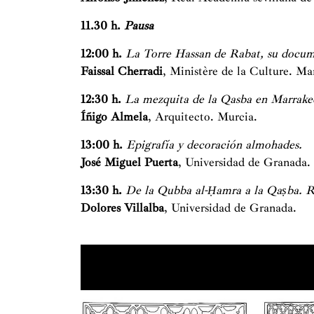
11.30 h.
Pausa
12:00 h.
La Torre Hassan de Rabat, su docume
Faissal Cherradi
, Ministère de la Culture. Ma
12:30 h.
La mezquita de la Qasba en Marrakech
Íñigo Almela
, Arquitecto. Murcia.
13:00 h.
Epigrafía y decoración almohades.
José Miguel Puerta
, Universidad de Granada.
13:30 h.
De la Qubba al-Ḥamra a la Qaṣba. R
Dolores Villalba
, Universidad de Granada.
Tu configuración de cookies no