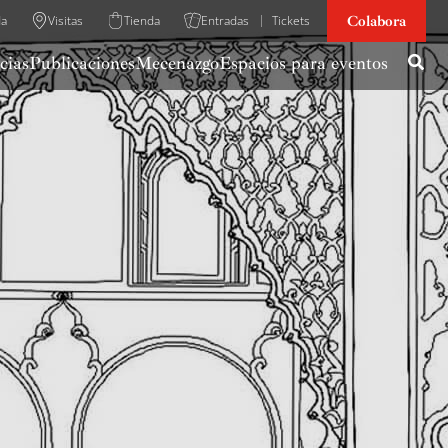
Colabora
da
Visitas
Tienda
Entradas
Tickets
cias
Publicaciones
Mecenazgo
Espacios para eventos