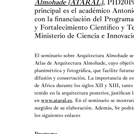
Almohade (ATARAL)
, PID2019
principal es el académico Anton
con la financiación del Program
y Fortalecimiento Científico y T
Ministerio de Ciencia e Innovaci
El seminario sobre Arquitectura Almohade se 
Atlas de Arquitectura Almohade, cuyo objetiv
planimétrica y fotográfica, que facilite futura
difusión y conservación. La importancia de es
de África durante los siglos XII y XIII, tan
tenido en la arquitectura posterior, justifican
en
www.ataral.es
. En el seminario se mostrará
surgidos de su elaboración. Además, Se podrá
los siguientes enlaces
Programa