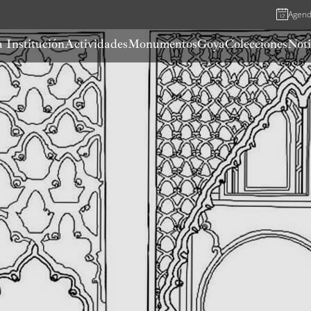
Agen
 Institución
Actividades
Monumentos
Goya
Colecciones
Noti