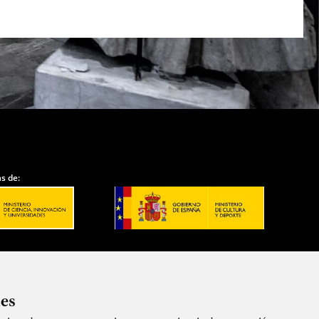
s de:
ies