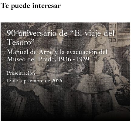
Te puede interesar
90 aniversario de “El viaje del
Academia
Tesoro”
Manuel de Arpe y la evacuación del
Museo del Prado, 1936 - 1939
Presentación
17 de septiembre de 2026