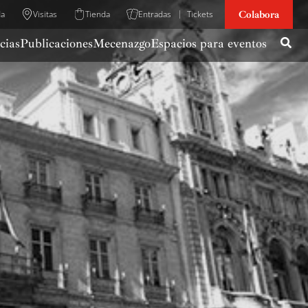
Colabora
da
Visitas
Tienda
Entradas
Tickets
cias
Publicaciones
Mecenazgo
Espacios para eventos