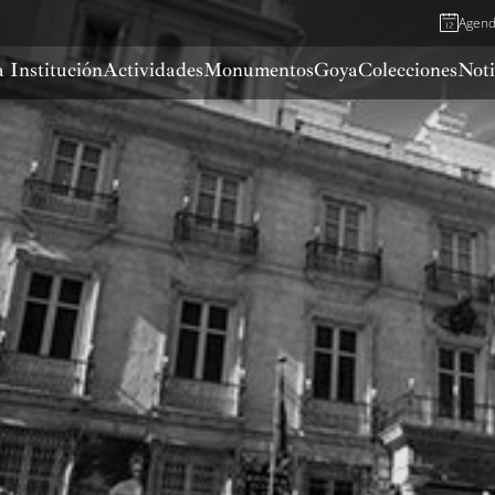
Agen
 Institución
Actividades
Monumentos
Goya
Colecciones
Noti