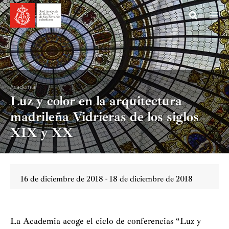
Ir
al
contenido
Academia
Luz y color en la arquitectura
madrileña Vidrieras de los siglos
XIX y XX
16 de diciembre de 2018 - 18 de diciembre de 2018
La Academia acoge el ciclo de conferencias “Luz y