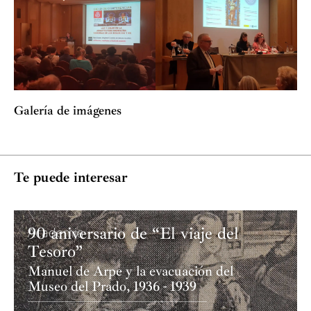
Galería de imágenes
Te puede interesar
90 aniversario de “El viaje del
Academia
Tesoro”
Manuel de Arpe y la evacuación del
Museo del Prado, 1936 - 1939