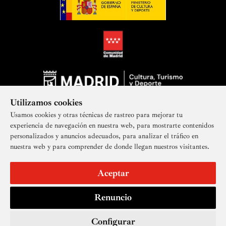
Utilizamos cookies
Usamos cookies y otras técnicas de rastreo para mejorar tu
experiencia de navegación en nuestra web, para mostrarte contenidos
personalizados y anuncios adecuados, para analizar el tráfico en
nuestra web y para comprender de donde llegan nuestros visitantes.
Suscríbete a nuestra newsletter
Aceptar
Renuncio
Aviso legal
Accesibilidad
Derechos de imagen
Mapa del sitio
Política de privacidad
Contacto
Cookies
Configurar