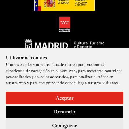
Utilizamos cookies
Usamos cookies y otras técnicas de rastreo para mejorar tu
experiencia de navegación en nuestra web, para mostrarte contenidos
personalizados y anuncios adecuados, para analizar el tráfico en
nuestra web y para comprender de donde llegan nuestros visitantes.
Suscríbete a nuestra newsletter
Aceptar
Renuncio
Aviso legal
Accesibilidad
Derechos de imagen
Mapa del sitio
Política de privacidad
Contacto
Cookies
Configurar