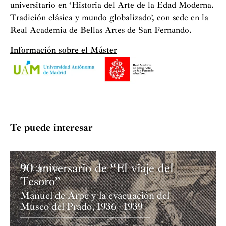
universitario en ‘Historia del Arte de la Edad Moderna.
Tradición clásica y mundo globalizado’, con sede en la
Real Academia de Bellas Artes de San Fernando.
Información sobre el Máster
Te puede interesar
90 aniversario de “El viaje del
Academia
Tesoro”
Manuel de Arpe y la evacuación del
Museo del Prado, 1936 - 1939