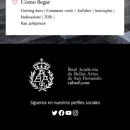
Cómo llegar
Getting here | Comment venir | Anfahrt | instruções |
Indicazioni | 方向 |
Как добраться
Síguenos en nuestros perfiles sociales
Twitter
Facebook
YouTube
Instagram