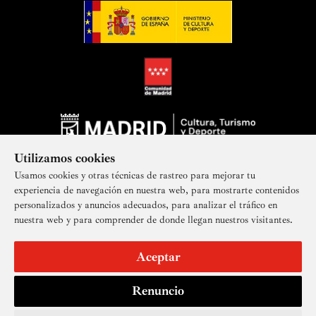
Utilizamos cookies
Usamos cookies y otras técnicas de rastreo para mejorar tu
experiencia de navegación en nuestra web, para mostrarte contenidos
personalizados y anuncios adecuados, para analizar el tráfico en
nuestra web y para comprender de donde llegan nuestros visitantes.
Suscríbete a nuestra newsletter
Aceptar
Renuncio
Aviso legal
Accesibilidad
Derechos de imagen
Mapa del sitio
Política de privacidad
Contacto
Cookies