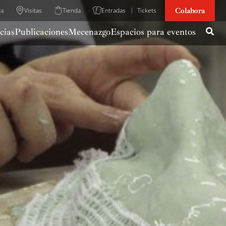
Colabora
da
Visitas
Tienda
Entradas
Tickets
cias
Publicaciones
Mecenazgo
Espacios para eventos