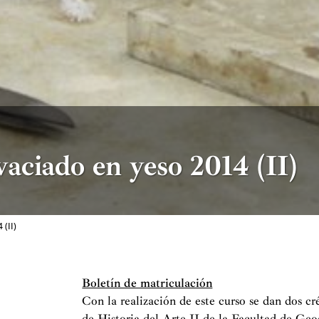
aciado en yeso 2014 (II)
(II)
Boletín de matriculación
Con la realización de este curso se dan dos c
de Historia del Arte II de la Facultad de Geog