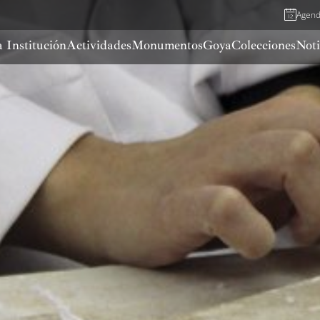
Agen
 Institución
Actividades
Monumentos
Goya
Colecciones
Noti