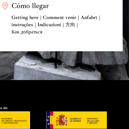
Cómo llegar
Getting here | Comment venir | Anfahrt |
instruções | Indicazioni | 方向 |
Как добраться
s de: