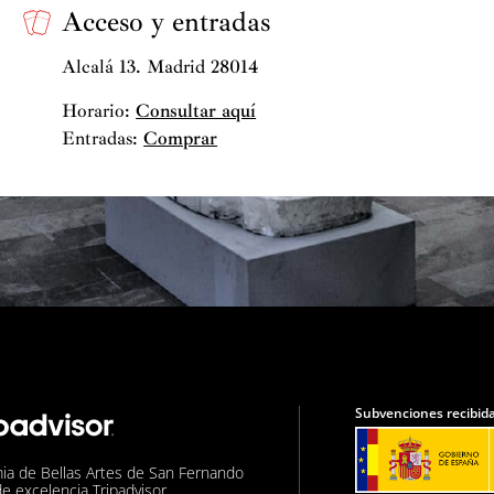
Acceso y entradas
Alcalá 13. Madrid 28014
Horario:
Consultar aquí
Entradas:
Comprar
Subvenciones recibida
ia de Bellas Artes de San Fernando
de excelencia Tripadvisor