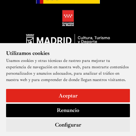
Utilizamos cookies
Usamos cookies y otras técnicas de rastreo para mejorar tu
experiencia de navegación en nuestra web, para mostrarte contenidos
personalizados y anuncios adecuados, para analizar el tráfico en
nuestra web y para comprender de donde llegan nuestros visitantes.
Suscríbete a nuestra newsletter
Aceptar
Renuncio
Aviso legal
Accesibilidad
Derechos de imagen
Mapa del sitio
Política de privacidad
Contacto
Cookies
Configurar
© Real Academia de Bellas Artes de San Fernando