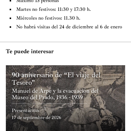
Máximo 15 personas
Martes no festivos: 11:30 y 17:30 h.
Miércoles no festivos: 11.30 h.
No habrá visitas del 24 de diciembre al 6 de enero
Te puede interesar
90 aniversario de “El viaje del
Academia
Tesoro”
Manuel de Arpe y la evacuación del
Museo del Prado, 1936 - 1939
Presentación
17 de septiembre de 2026