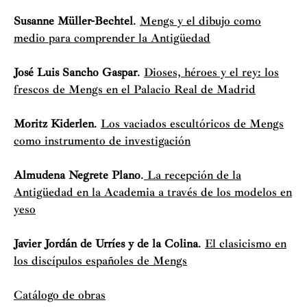
Susanne Müller-Bechtel
.
Mengs y el dibujo como
medio para comprender la Antigüedad
José Luis Sancho Gaspar
.
Dioses, héroes y el rey: los
frescos de Mengs en el Palacio Real de Madrid
Moritz Kiderlen
.
Los vaciados escultóricos de Mengs
como instrumento de investigación
Almudena Negrete Plano
.
La recepción de la
Antigüedad en la Academia a través de los modelos en
yeso
Javier Jordán de Urríes y de la Colina
.
El clasicismo en
los discípulos españoles de Mengs
Catálogo de obras