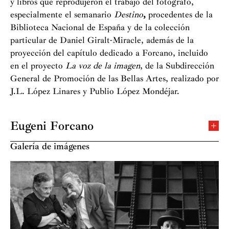
y libros que reprodujeron el trabajo del fotógrafo,
especialmente el semanario
Destino
,
procedentes de la
Biblioteca Nacional de España y de la colección
particular de Daniel Giralt-Miracle, además de la
proyección del capítulo dedicado a Forcano, incluido
en el proyecto
La voz de la imagen
, de la Subdirección
General de Promoción de las Bellas Artes, realizado por
J.L. López Linares y Publio López Mondéjar.
Eugeni Forcano
Nace en Barcelona en 1926, aunque su familia es
Galería de imágenes
oriunda y vive en Canet de Mar, población en la que
pasa su infancia y juventud, y donde instala su primer
laboratorio fotográfico. En 1949 ingresa en la
Agrupació Fotogràfica de Catalunya aunque hasta 1960
su dedicación a la fotografía es amateur. Es
precisamente este año cuando, a raíz de ganar el
concurso estival de fotografía que convoca anualmente