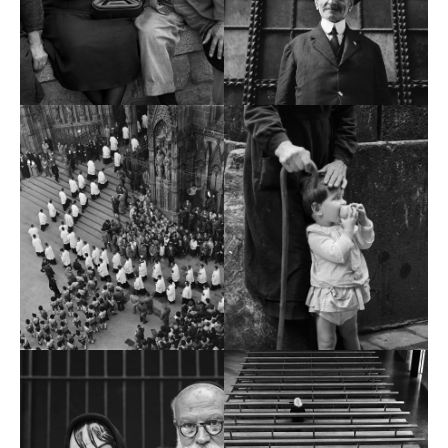
el semanario
Destino
, decide abandonar su trabajo y
dedicarse profesionalmente a la fotografía. Empieza
haciendo reportajes en blanco y negro de cariz social en
Barcelona, aunque pronto recorre toda Catalunya en
busca de crónicas que reflejen la vida en pueblos y
ciudades.
Más tarde hace incursiones en el mundo de la moda y la
publicidad y por decisión propia finaliza su carrera
profesional investigando con el color. Su trabajo le ha
hecho merecedor de numerosos premios, entre los que
destacan el Premio Ciudad de Barcelona de Fotografía
(1963 y 1976), la Medalla de Oro al Mérito Artístico del
Ayuntamiento de Barcelona (2009), la Creu de Sant
Jordi de la Generalitat de Catalunya y el Premio
Nacional de Fotografía que otorga el Ministerio de
Educación, Cultura y Deporte (2012).