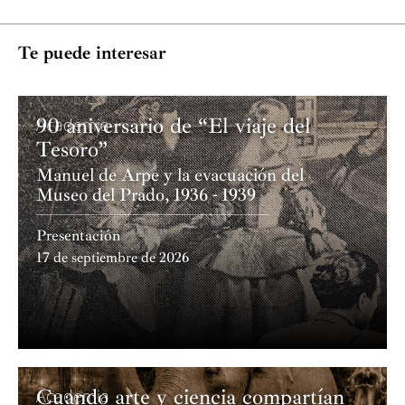
Te puede interesar
90 aniversario de “El viaje del
Academia
Tesoro”
Manuel de Arpe y la evacuación del
Museo del Prado, 1936 - 1939
Presentación
17 de septiembre de 2026
Cuando arte y ciencia compartían
Academia