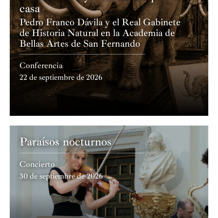
casa
Pedro Franco Dávila y el Real Gabinete
de Historia Natural en la Academia de
Bellas Artes de San Fernando
Conferencia
22 de septiembre de 2026
Paraísos nocturnos
Academia
Concierto
30 de septiembre de 2026