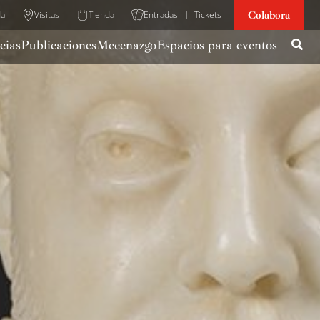
Colabora
da
Visitas
Tienda
Entradas
Tickets
cias
Publicaciones
Mecenazgo
Espacios para eventos