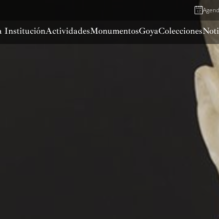
Agen
 Institución
Actividades
Monumentos
Goya
Colecciones
Noti