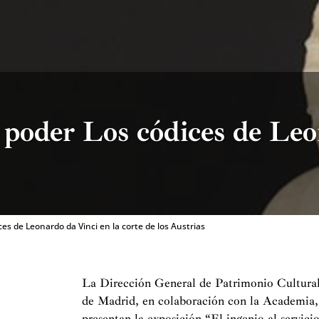
el poder Los códices de Le
ices de Leonardo da Vinci en la corte de los Austrias
La Dirección General de Patrimonio Cultural
de Madrid, en colaboración con la Academia,
presentan la exposición “El ingenio al servic