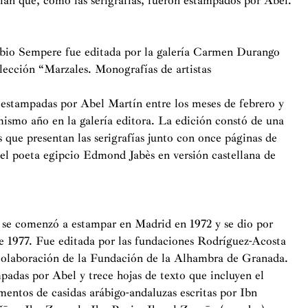
lán que, como las serigrafías, fueron estampados por Abel.
sebio Sempere fue editada por la galería Carmen Durango
ección “Marzales. Monografías de artistas
 estampadas por Abel Martín entre los meses de febrero y
mismo año en la galería editora. La edición constó de una
 que presentan las serigrafías junto con once páginas de
el poeta egipcio Edmond Jabès en versión castellana de
 se comenzó a estampar en Madrid en 1972 y se dio por
e 1977. Fue editada por las fundaciones Rodríguez-Acosta
colaboración de la Fundación de la Alhambra de Granada.
padas por Abel y trece hojas de texto que incluyen el
entos de casidas arábigo-andaluzas escritas por Ibn