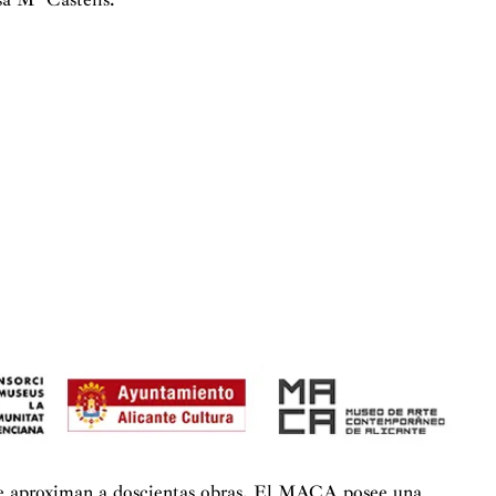
se aproximan a doscientas obras. El MACA posee una