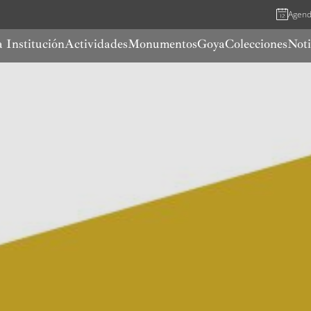
Agen
 Institución
Actividades
Monumentos
Goya
Colecciones
Noti