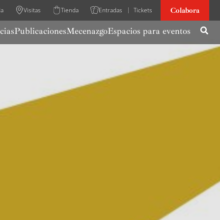
Colabora
da
Visitas
Tienda
Entradas
Tickets
cias
Publicaciones
Mecenazgo
Espacios para eventos