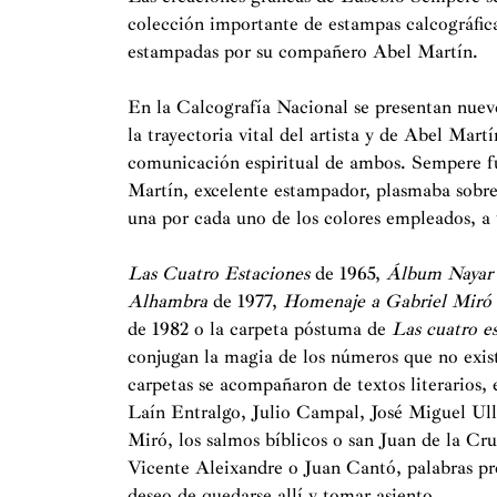
colección importante
de estampas calcográficas
estampadas por su compañero Abel Martín.
En la Calcografía Nacional se presentan nuev
la trayectoria vital del artista y de Abel Mart
comunicación espiritual de ambos. Sempere fu
Martín, excelente estampador, plasmaba sobre 
una por cada uno de los colores empleados, a
Las Cuatro Estaciones
de 1965,
Álbum Nayar
Alhambra
de 1977,
Homenaje a Gabriel Miró
de 1982 o la carpeta póstuma de
Las cuatro e
conjugan la magia de los números que no existe
carpetas se acompañaron de textos literarios, 
Laín Entralgo, Julio Campal, José Miguel Ul
Miró, los salmos bíblicos o san Juan de la Cr
Vicente Aleixandre o Juan Cantó, palabras pre
deseo de quedarse allí y tomar asiento.