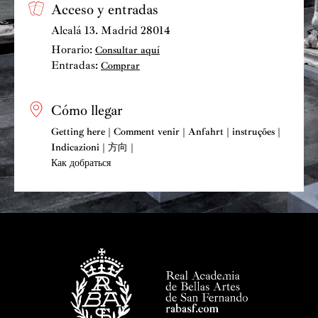
firmó un acuerdo mediante el cual la “Asociación de
Acceso y entradas
Arte Contemporáneo” cedía en comodato los fondos
Alcalá 13. Madrid 28014
artísticos actuales y futuras adquisiciones de su
Horario:
Consultar aquí
colección para el disfrute público por periodos
Entradas:
Comprar
prorrogables.
El Patio Herreriano dispone, por tanto, de una
colección de arte contemporáneo español desde 1916
Cómo llegar
hasta la actualidad. Sus funciones principales son
Getting here | Comment venir | Anfahrt | instruções |
mostrar y estudiar el arte contemporáneo a través de
Indicazioni | 方向 |
proyectos específicos y programas de exposiciones, así
Как добраться
como constituirse en referencia y herramienta
ineludible para su estudio y difusión a nivel nacional e
internacional.
Hasta hoy la Colección Arte Contemporáneo ha
reunido un conjunto de 1.120 esculturas, pinturas, obras
sobre papel, fotografías, videos e instalaciones donde
aparecen representados la mayor parte de artistas
españoles o que, habiendo nacido en otros países, han