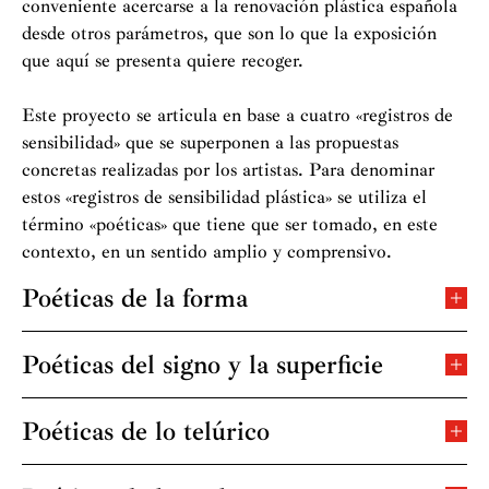
conveniente acercarse a la renovación plástica española
desde otros parámetros, que son lo que la exposición
que aquí se presenta quiere recoger.
Este proyecto se articula en base a cuatro «registros de
sensibilidad» que se superponen a las propuestas
concretas realizadas por los artistas. Para denominar
estos «registros de sensibilidad plástica» se utiliza el
término «poéticas» que tiene que ser tomado, en este
contexto, en un sentido amplio y comprensivo.
Poéticas de la forma
El sentido de la «forma» hace prevalecer el interés por
los rasgos específicos del lenguaje plástico sobre la
Poéticas del signo y la superficie
atracción de los motivos. La «forma» se convierte en
A partir de la segunda mitad de la década de 1920,
tema, en contenido. La primacía de la «forma» implica
especialmente a partir de 1927, la sensibilidad global del
Poéticas de lo telúrico
el interés por lo objetivo frente a lo subjetivo y el
espacio de lo Moderno sufrió una transformación y
En la atmósfera creada por lo surreal y desde el sentido
interés por lo concreto frente a lo lírico.
surgieron demandas de la sensibilidad basadas en la
último de las
metamorfosis
picassianas, el re-