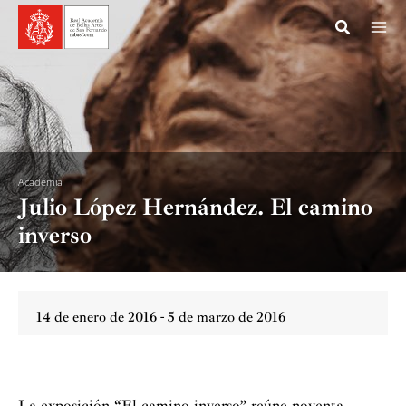
Ir
al
contenido
Academia
Julio López Hernández. El camino
inverso
14 de enero de 2016 - 5 de marzo de 2016
La exposición “El camino inverso” reúne noventa