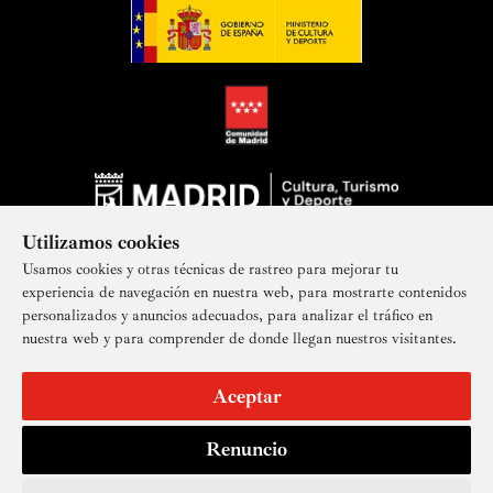
Utilizamos cookies
Usamos cookies y otras técnicas de rastreo para mejorar tu
experiencia de navegación en nuestra web, para mostrarte contenidos
personalizados y anuncios adecuados, para analizar el tráfico en
nuestra web y para comprender de donde llegan nuestros visitantes.
Suscríbete a nuestra newsletter
Aceptar
Renuncio
Aviso legal
Accesibilidad
Derechos de imagen
Mapa del sitio
Política de privacidad
Contacto
Cookies