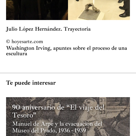
Julio López Hernández. Trayectoria
© hoyesarte.com
Washington Irving, apuntes sobre el proceso de una
escultura
Te puede interesar
90 aniversario de “El viaje del
Academia
Tesoro”
Manuel de Arpe y la evacuación del
Museo del Prado, 1936 - 1939