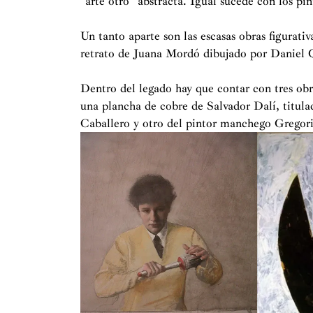
"arte otro" abstracta. Igual sucede con los pi
Un tanto aparte son las escasas obras figurati
retrato de Juana Mordó dibujado por Daniel 
Dentro del legado hay que contar con tres obra
una plancha de cobre de Salvador Dalí, titulad
Caballero y otro del pintor manchego Gregori