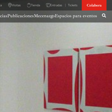
Colabora
da
Visitas
Tienda
Entradas
Tickets
cias
Publicaciones
Mecenazgo
Espacios para eventos