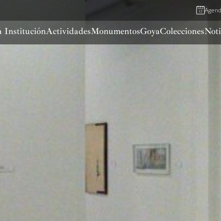
Agen
 Institución
Actividades
Monumentos
Goya
Colecciones
Noti