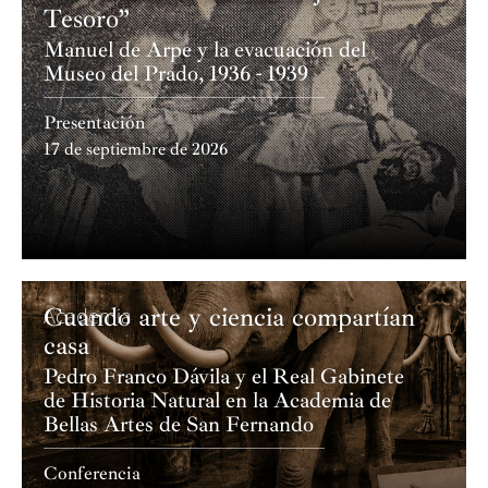
Tesoro”
Manuel de Arpe y la evacuación del
Museo del Prado, 1936 - 1939
Presentación
17 de septiembre de 2026
Cuando arte y ciencia compartían
Academia
casa
Pedro Franco Dávila y el Real Gabinete
de Historia Natural en la Academia de
Bellas Artes de San Fernando
Conferencia