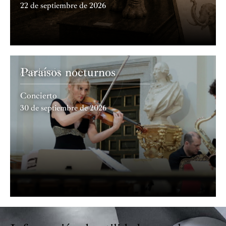
22 de septiembre de 2026
Paraísos nocturnos
Academia
Concierto
30 de septiembre de 2026