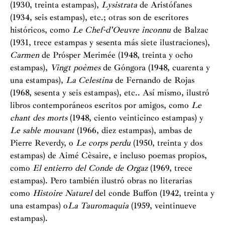
(1930, treinta estampas),
Lysistrata
de Aristófanes
(1934, seis estampas), etc.; otras son de escritores
históricos, como
Le Chef-d'Oeuvre inconnu
de Balzac
(1931, trece estampas y sesenta más siete ilustraciones),
Carmen
de Prósper Merimée (1948, treinta y ocho
estampas),
Vingt poèmes
de Góngora (1948, cuarenta y
una estampas),
La Celestina
de Fernando de Rojas
(1968, sesenta y seis estampas), etc.. Así mismo, ilustró
libros contemporáneos escritos por amigos, como
Le
chant des morts
(1948, ciento veinticinco estampas) y
Le sable mouvant
(1966, diez estampas), ambas de
Pierre Reverdy, o
Le corps perdu
(1950, treinta y dos
estampas) de Aimé Cèsaire, e incluso poemas propios,
como
El entierro del Conde de Orgaz
(1969, trece
estampas). Pero también ilustró obras no literarias
como
Histoire Naturel
del conde Buffon (1942, treinta y
una estampas) o
La Tauromaquia
(1959, veintinueve
estampas).