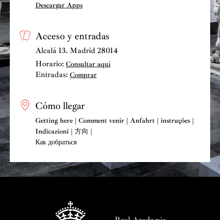
Descargar Apps
Acceso y entradas
Alcalá 13. Madrid 28014
Horario:
Consultar aquí
Entradas:
Comprar
Cómo llegar
Getting here | Comment venir | Anfahrt | instruções |
Indicazioni | 方向 |
Как добраться