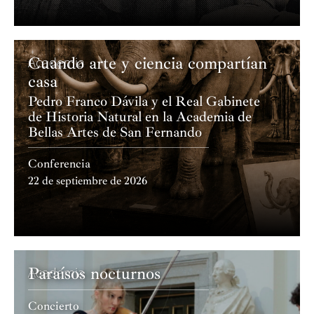
Cuando arte y ciencia compartían
Academia
casa
Pedro Franco Dávila y el Real Gabinete
de Historia Natural en la Academia de
Bellas Artes de San Fernando
Conferencia
22 de septiembre de 2026
Paraísos nocturnos
Academia
Concierto