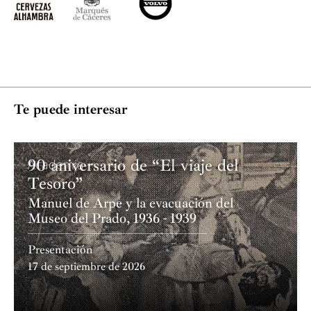
Te puede interesar
90 aniversario de “El viaje del
Academia
Tesoro”
Manuel de Arpe y la evacuación del
Museo del Prado, 1936 - 1939
Presentación
17 de septiembre de 2026