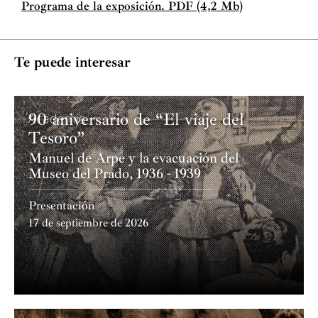
Programa de la exposición. PDF (4,2 Mb)
Te puede interesar
90 aniversario de “El viaje del
Academia
Tesoro”
Manuel de Arpe y la evacuación del
Museo del Prado, 1936 - 1939
Presentación
17 de septiembre de 2026