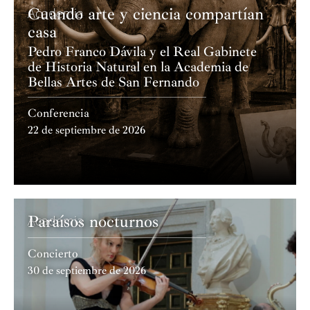
Cuando arte y ciencia compartían
Academia
casa
Pedro Franco Dávila y el Real Gabinete
de Historia Natural en la Academia de
Bellas Artes de San Fernando
Conferencia
22 de septiembre de 2026
Paraísos nocturnos
Academia
Concierto
30 de septiembre de 2026