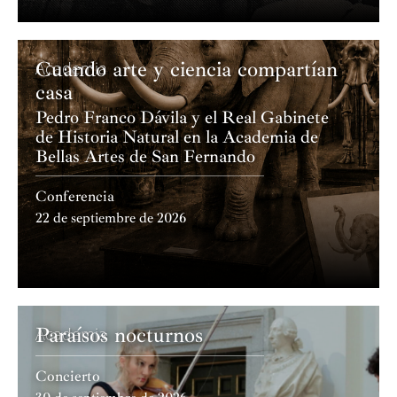
Cuando arte y ciencia compartían
Academia
casa
Pedro Franco Dávila y el Real Gabinete
de Historia Natural en la Academia de
Bellas Artes de San Fernando
Conferencia
22 de septiembre de 2026
Paraísos nocturnos
Academia
Concierto