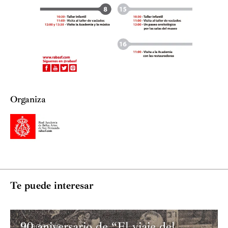
Organiza
Te puede interesar
90 aniversario de “El viaje del
Academia