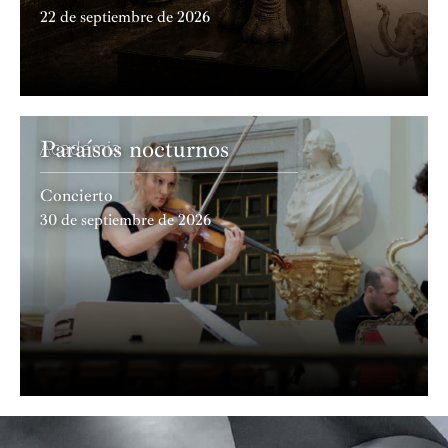
22 de septiembre de 2026
Paraísos nocturnos
Academia
Concierto
30 de septiembre de 2026