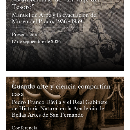
Tesoro”
Manuel de Arpe y la evacuación del
Museo del Prado, 1936 - 1939
Presentación
17 de septiembre de 2026
Cuando arte y ciencia compartían
Academia
casa
Pedro Franco Dávila y el Real Gabinete
de Historia Natural en la Academia de
Bellas Artes de San Fernando
Conferencia