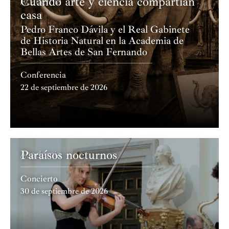
Cuando arte y ciencia compartían
Academia
casa
Pedro Franco Dávila y el Real Gabinete
de Historia Natural en la Academia de
Bellas Artes de San Fernando
Conferencia
22 de septiembre de 2026
Paraísos nocturnos
Academia
Concierto
30 de septiembre de 2026