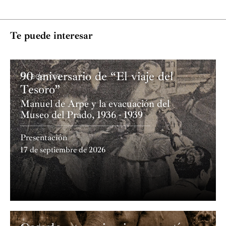
Te puede interesar
90 aniversario de “El viaje del
Academia
Tesoro”
Manuel de Arpe y la evacuación del
Museo del Prado, 1936 - 1939
Presentación
17 de septiembre de 2026