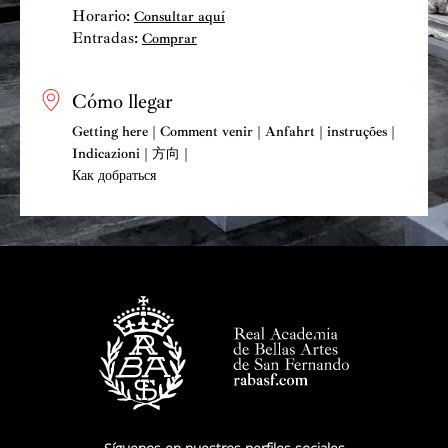
Horario:
Consultar aquí
Entradas:
Comprar
Cómo llegar
Getting here | Comment venir | Anfahrt | instruções |
Indicazioni | 方向 |
Как добраться