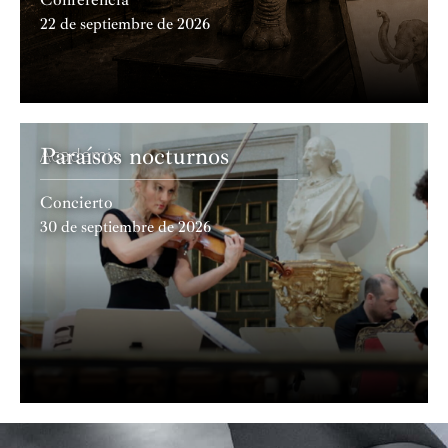
22 de septiembre de 2026
Paraísos nocturnos
Academia
Concierto
30 de septiembre de 2026