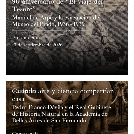
90 aniversario de “El viaje del
Academia
Tesoro”
Manuel de Arpe y la evacuación del
Museo del Prado, 1936 - 1939
Presentación
17 de septiembre de 2026
Cuando arte y ciencia compartían
Academia
casa
Pedro Franco Dávila y el Real Gabinete
de Historia Natural en la Academia de
Bellas Artes de San Fernando
Conferencia