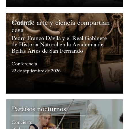
Cuando arte y ciencia compartían
Academia
casa
Pedro Franco Dávila y el Real Gabinete
de Historia Natural en la Academia de
Bellas Artes de San Fernando
Conferencia
22 de septiembre de 2026
Paraísos nocturnos
Academia
Concierto