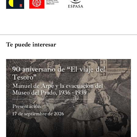
En el año 2002 la revista
Newsweek
la consideró “una
de las autoras latinoamericanas más destacadas de su
generación”.
También ha sido galardonada con el premio Apel·les
Te puede interesar
Mestres de literatura infantil y con el Premio de
Cultura que otorga la Comunidad de Madrid.
90 aniversario de “El viaje del
Academia
Tesoro”
Manuel de Arpe y la evacuación del
Museo del Prado, 1936 - 1939
Presentación
17 de septiembre de 2026