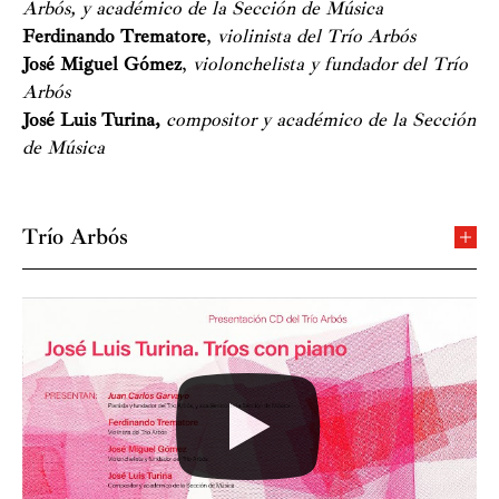
Arbós, y académico de la Sección de Música
Ferdinando Trematore
,
violinista del Trío Arbós
José Miguel Gómez
,
violonchelista y fundador del Trío
Arbós
José Luis Turina,
compositor y académico de la Sección
de Música
Trío Arbós
Trío Arbós
Ferdinando Trematore, violín
José Miguel Gómez, violoncello
Tu configuración de cookies no permite la
Juan Carlos Garvayo, piano
visualización de este contenido
Premio Nacional de Música 2013, el Trío Arbós se
Configurar cookies
fundó en Madrid en 1996, bajo el nombre del célebre
director, violinista y compositor español Enrique