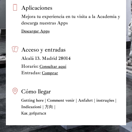
Ferdinando toca un violín A. Guadagnini (1781). José
Aplicaciones
Miguel toca un cello del luthier Haat-Uilderks (2010).
Mejora tu experiencia en tu visita a la Academia y
www.trioarbos.es
descarga nuestras Apps
Descargar Apps
Acceso y entradas
Alcalá 13. Madrid 28014
Horario:
Consultar aquí
Entradas:
Comprar
Cómo llegar
Getting here | Comment venir | Anfahrt | instruções |
Indicazioni | 方向 |
Как добраться