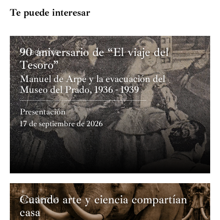
Te puede interesar
90 aniversario de “El viaje del
Academia
Tesoro”
Manuel de Arpe y la evacuación del
Museo del Prado, 1936 - 1939
Presentación
17 de septiembre de 2026
Cuando arte y ciencia compartían
Academia
casa