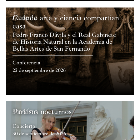
Cuando arte y ciencia compartían
Academia
casa
Pedro Franco Dávila y el Real Gabinete
de Historia Natural en la Academia de
Bellas Artes de San Fernando
Conferencia
22 de septiembre de 2026
Paraísos nocturnos
Academia
Concierto
30 de septiembre de 2026