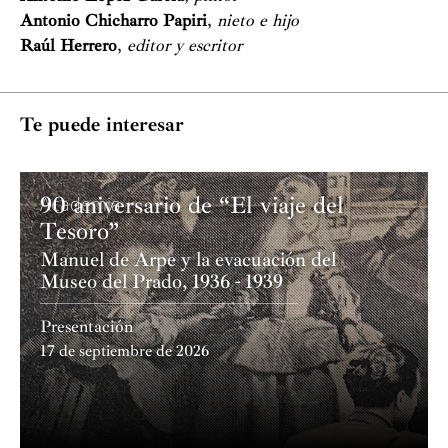
Antonio Chicharro Papiri
,
nieto e hijo
Raúl Herrero
,
editor y escritor
Te puede interesar
90 aniversario de “El viaje del
Academia
Tesoro”
Manuel de Arpe y la evacuación del
Museo del Prado, 1936 - 1939
Presentación
17 de septiembre de 2026